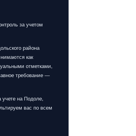
онтроль за учетом
ольского района
инимаются как
туальными отметками,
лавное требование —
 учете на Подоле,
льтируем вас по всем