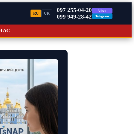
097 255-04-20
Viber
RU
UK
099 949-28-42
Telegram
ЧАС