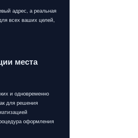
евый адрес, а реальная
для всех ваших целей,
ции места
ских и одновременно
как для решения
оматизацией
 процедура оформления