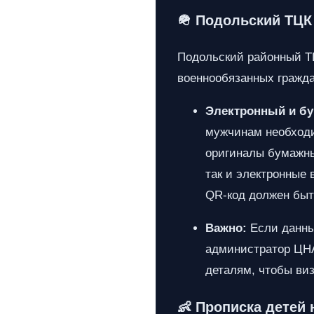
🪖 Подольский ТЦК
Подольский районный ТЦ
военнообязанных граждан
Электронный и бу
мужчинам необходи
оригиналы бумажны
так и электронные
QR-код должен быт
Важно:
Если данные
администратор ЦНА
деталям, чтобы ви
👶 Прописка детей