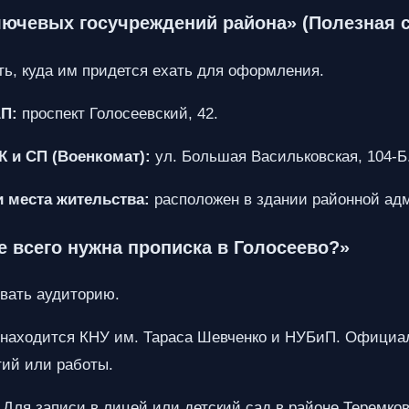
ключевых госучреждений района» (Полезная 
ь, куда им придется ехать для оформления.
П:
проспект Голосеевский, 42.
К и СП (Военкомат):
ул. Большая Васильковская, 104-Б
 места жительства:
расположен в здании районной ад
е всего нужна прописка в Голосеево?»
вать аудиторию.
находится КНУ им. Тараса Шевченко и НУБиП. Официал
ий или работы.
Для записи в лицей или детский сад в районе Теремко