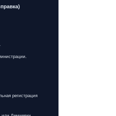
справка)
.
министрации.
ьная регистрация
в или Демиевки.