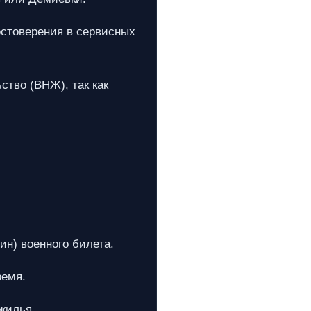
остоверения в сервисных
тво (ВНЖ), так как
н) военного билета.
ремя.
жилья.