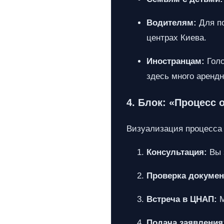
Водителям:
Для по
центрах Киева.
Иностранцам:
Голо
здесь много арендн
4. Блок: «Процесс
Визуализация процесса 
Консультация:
Вы з
Проверка докумен
Встреча в ЦНАП:
М
Подача заявления