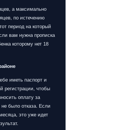
яцев, а максимально
яцев, по истечению
 тот период на который
если вам нужна прописка
енка которому нет 18
районе
ебе иметь паспорт и
ой регистрации, чтобы
вносить оплату за
 не было отказа. Если
месяца, это уже идет
зультат.