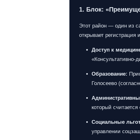
1. Блок: «Преимущ
Этот район — один из с
открывает регистрация 
Доступ к медицин
«Консультативно-ди
Образование:
Прио
Голосеево (соглас
Административные
который считается
Социальные льго
управлении соцза