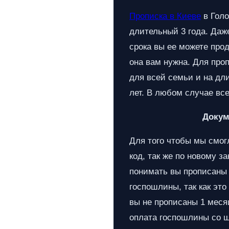
Прописка в Киеве
в Голо
длительный 3 года. Даж
срока вы ее можете прод
она вам нужна. Для проп
для всей семьи и на дли
лет. В любом случае вс
Докум
Для того чтобы мы смог
код, так же по новому 
понимать вы прописаны 
госпошлины, так как это
вы не прописаны 1 месяц
оплата госпошлины со ш