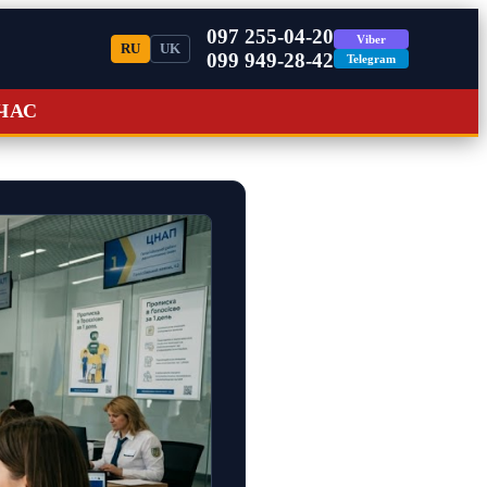
097 255-04-20
Viber
RU
UK
099 949-28-42
Telegram
ЧАС