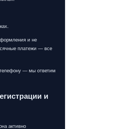
ках.
оформления и не
есячные платежи — все
 телефону — мы ответим
егистрации и
она активно