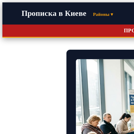
Прописка в Киеве
Районы ▾
ПР