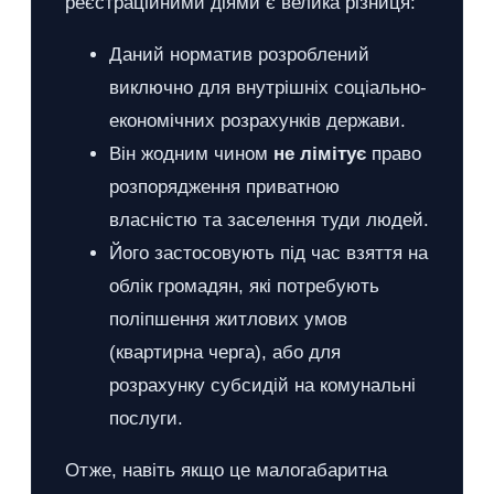
реєстраційними діями є велика різниця:
Даний норматив розроблений
виключно для внутрішніх соціально-
економічних розрахунків держави.
Він жодним чином
не лімітує
право
розпорядження приватною
власністю та заселення туди людей.
Його застосовують під час взяття на
облік громадян, які потребують
поліпшення житлових умов
(квартирна черга), або для
розрахунку субсидій на комунальні
послуги.
Отже, навіть якщо це малогабаритна