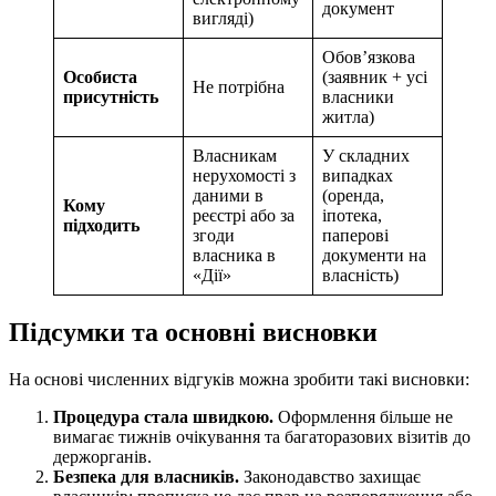
документ
вигляді)
Обов’язкова
Особиста
(заявник + усі
Не потрібна
присутність
власники
житла)
Власникам
У складних
нерухомості з
випадках
даними в
(оренда,
Кому
реєстрі або за
іпотека,
підходить
згоди
паперові
власника в
документи на
«Дії»
власність)
Підсумки та основні висновки
На основі численних відгуків можна зробити такі висновки:
Процедура стала швидкою.
Оформлення більше не
вимагає тижнів очікування та багаторазових візитів до
держорганів.
Безпека для власників.
Законодавство захищає