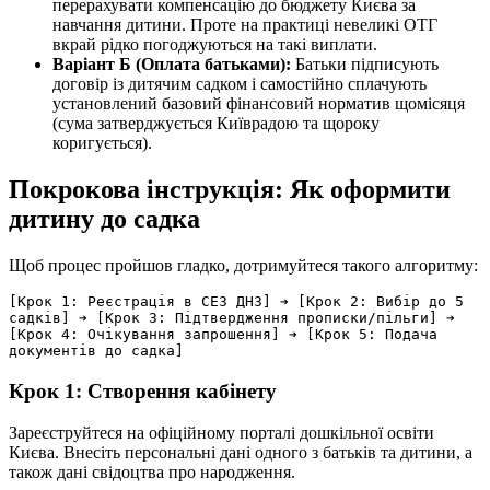
перерахувати компенсацію до бюджету Києва за
навчання дитини. Проте на практиці невеликі ОТГ
вкрай рідко погоджуються на такі виплати.
Варіант Б (Оплата батьками):
Батьки підписують
договір із дитячим садком і самостійно сплачують
установлений базовий фінансовий норматив щомісяця
(сума затверджується Київрадою та щороку
коригується).
Покрокова інструкція: Як оформити
дитину до садка
Щоб процес пройшов гладко, дотримуйтеся такого алгоритму:
[Крок 1: Реєстрація в СЕЗ ДНЗ] ➔ [Крок 2: Вибір до 5 
садків] ➔ [Крок 3: Підтвердження прописки/пільги] ➔ 
[Крок 4: Очікування запрошення] ➔ [Крок 5: Подача 
Крок 1: Створення кабінету
Зареєструйтеся на офіційному порталі дошкільної освіти
Києва. Внесіть персональні дані одного з батьків та дитини, а
також дані свідоцтва про народження.