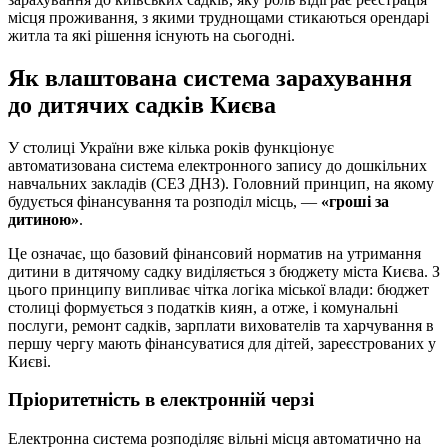
місця проживання, з якими труднощами стикаються орендарі
житла та які рішення існують на сьогодні.
Як влаштована система зарахування
до дитячих садків Києва
У столиці України вже кілька років функціонує
автоматизована система електронного запису до дошкільних
навчальних закладів (СЕЗ ДНЗ). Головний принцип, на якому
будується фінансування та розподіл місць, —
«гроші за
дитиною»
.
Це означає, що базовий фінансовий норматив на утримання
дитини в дитячому садку виділяється з бюджету міста Києва. З
цього принципу випливає чітка логіка міської влади: бюджет
столиці формується з податків киян, а отже, і комунальні
послуги, ремонт садків, зарплати вихователів та харчування в
першу чергу мають фінансуватися для дітей, зареєстрованих у
Києві.
Пріоритетність в електронній черзі
Електронна система розподіляє вільні місця автоматично на