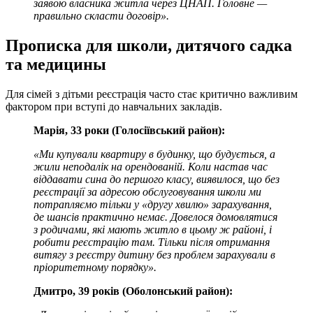
заявою власника житла через ЦНАП. Головне —
правильно скласти договір».
Прописка для школи, дитячого садка
та медицины
Для сімей з дітьми реєстрація часто стає критично важливим
фактором при вступі до навчальних закладів.
Марія, 33 роки (Голосіївський район):
«Ми купували квартиру в будинку, що будується, а
жили неподалік на орендованій. Коли настав час
віддавати сина до першого класу, виявилося, що без
реєстрації за адресою обслуговування школи ми
потрапляємо тільки у «другу хвилю» зарахування,
де шансів практично немає. Довелося домовлятися
з родичами, які мають житло в цьому ж районі, і
робити реєстрацію там. Тільки після отримання
витягу з реєстру дитину без проблем зарахували в
пріоритетному порядку».
Дмитро, 39 років (Оболонський район):