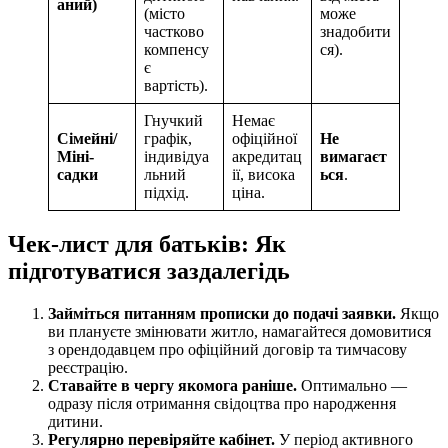
аний)
(місто
може
частково
знадобити
компенсу
ся).
є
вартість).
Гнучкий
Немає
Сімейні/
графік,
офіційної
Не
Міні-
індивідуа
акредитац
вимагаєт
садки
льний
ії, висока
ься
.
підхід.
ціна.
Чек-лист для батьків: Як
підготуватися заздалегідь
Займіться питанням прописки до подачі заявки.
Якщо
ви плануєте змінювати житло, намагайтеся домовитися
з орендодавцем про офіційний договір та тимчасову
реєстрацію.
Ставайте в чергу якомога раніше.
Оптимально —
одразу після отримання свідоцтва про народження
дитини.
Регулярно перевіряйте кабінет.
У період активного