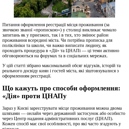
Питання оформлення реєстрації місця проживання (за
звичкою званої «пропискою») у столиці викликає чимало
запитань як у приезжих, так і в тих, хто змінює район
проживання всередині міста. Чи потрібна прописка для
поліклініки та школи, чи важко виписати людину, як
проходить процедура в «Дії» та ЦНАПi — ці теми активно
обговорюються на форумах та в соціальних мережах.
У цій статті зібрано максимальний обсяг відгуків, історій та
реального досвіду киян і гостей міста, які зіштовхувалися з
оформленням реєстрації.
Що кажуть про способи оформлення:
«Дія» проти ЦНАПу
Зараз у Києві зареєструвати місце проживання можна двома
шляхами — онлайн через державний застосунок або особисто
через Центр надання адміністративних послуг (ЦНАП).
Кожен спосіб має свої особливості, про які часто згадують у
відгуках.