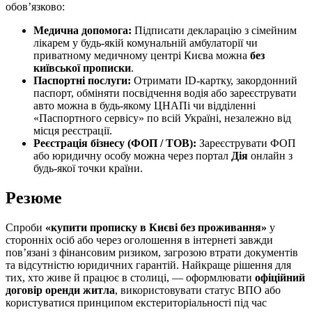
обов’язково:
Медична допомога:
Підписати декларацію з сімейним
лікарем у будь-якій комунальній амбулаторії чи
приватному медичному центрі Києва можна
без
київської прописки
.
Паспортні послуги:
Отримати ID-картку, закордонний
паспорт, обміняти посвідчення водія або зареєструвати
авто можна в будь-якому ЦНАПі чи відділенні
«Паспортного сервісу» по всій Україні, незалежно від
місця реєстрації.
Реєстрація бізнесу (ФОП / ТОВ):
Зареєструвати ФОП
або юридичну особу можна через портал
Дія
онлайн з
будь-якої точки країни.
Резюме
Спроби
«купити прописку в Києві без проживання»
у
сторонніх осіб або через оголошення в інтернеті завжди
пов’язані з фінансовим ризиком, загрозою втрати документів
та відсутністю юридичних гарантій. Найкраще рішення для
тих, хто живе й працює в столиці, — оформлювати
офіційний
договір оренди житла
, використовувати статус ВПО або
користуватися принципом екстериторіальності під час