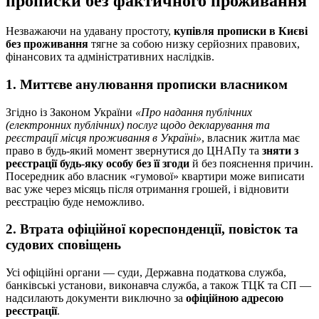
прописки без фактичного проживання
Незважаючи на удавану простоту,
купівля прописки в Києві
без проживання
тягне за собою низку серйозних правових,
фінансових та адміністративних наслідків.
1. Миттєве анулювання прописки власником
Згідно із Законом України
«Про надання публічних
(електронних публічних) послуг щодо декларування та
реєстрації місця проживання в Україні»
, власник житла має
право в будь-який момент звернутися до ЦНАПу та
зняти з
реєстрації будь-яку особу без її згоди
й без пояснення причин.
Посередник або власник «гумової» квартири може виписати
вас уже через місяць після отримання грошей, і відновити
реєстрацію буде неможливо.
2. Втрата офіційної кореспонденції, повісток та
судових сповіщень
Усі офіційні органи — суди, Державна податкова служба,
банківські установи, виконавча служба, а також ТЦК та СП —
надсилають документи виключно за
офіційною адресою
реєстрації
.