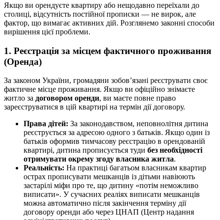
Якщо ви орендуєте квартиру або нещодавно переїхали до
столиці, відсутність постійної прописки — не вирок, але
фактор, що вимагає активних дій. Розглянемо законні способи
вирішення цієї проблеми.
1. Реєстрація за місцем фактичного проживання
(Оренда)
За законом України, громадяни зобов’язані реєструвати своє
фактичне місце проживання. Якщо ви офіційно знімаєте
житло за
договором оренди
, ви маєте повне право
зареєструватися в цій квартирі на термін дії договору.
Права дітей:
За законодавством, неповнолітня дитина
реєструється за адресою одного з батьків. Якщо один із
батьків оформив тимчасову реєстрацію в орендованій
квартирі, дитина прописується туди
без необхідності
отримувати окрему згоду власника житла
.
Реальність:
На практиці багатьом власникам квартир
острах прописувати мешканців із дітьми навіюють
застарілі міфи про те, що дитину «потім неможливо
виписати». У сучасних реаліях виписати мешканців
можна автоматично після закінчення терміну дії
договору оренди або через ЦНАП (Центр надання