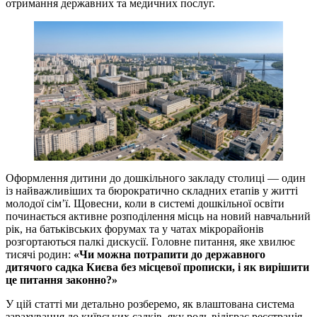
отримання державних та медичних послуг.
Оформлення дитини до дошкільного закладу столиці — один
із найважливіших та бюрократично складних етапів у житті
молодої сім’ї. Щовесни, коли в системі дошкільної освіти
починається активне розподілення місць на новий навчальний
рік, на батьківських форумах та у чатах мікрорайонів
розгортаються палкі дискусії. Головне питання, яке хвилює
тисячі родин:
«Чи можна потрапити до державного
дитячого садка Києва без місцевої прописки, і як вирішити
це питання законно?»
У цій статті ми детально розберемо, як влаштована система
зарахування до київських садків, яку роль відіграє реєстрація