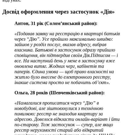
Досвід оформлення через застосунок «Дія»
Антон, 31 рік (Солом’янський район):
«Подавав заявку на реєстрацію в квартирі батьків
через “Дію”. Усе пройшло максимально швидко:
зайшов у розділ послуг, вказав адресу, вибрав
власника. Батькові в застосунок одразу прийшло
сповіщення, він підтвердив своїм Дія.Підписом — і
все. На наступний день у мене в застосунку вже
оновлена витяг. Жодних черг, кабінетів та
паперів. Єдина умова — щоб право власності на
житло було внесене до електронного реєстру,
інакше система просто не побачить об’єкт».
Ольга, 28 років (Шевченківський район):
«Намагалися прописатися через “Дію” в
новобудові, але зіштовхнулися з технічною
помилкою: реєстр не знаходив квартиру за
адресою. Довелося відкласти онлайн-варіант і йти
по-старому. Тож застосунок — супер, але якщо
реєстр нерухомості старий або відкритий