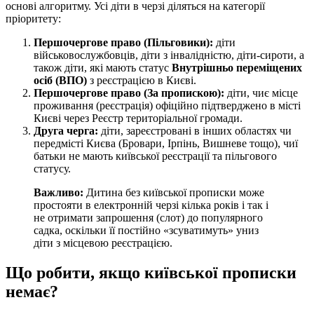
основі алгоритму. Усі діти в черзі діляться на категорії
пріоритету:
Першочергове право (Пільговики):
діти
військовослужбовців, діти з інвалідністю, діти-сироти, а
також діти, які мають статус
Внутрішньо переміщених
осіб (ВПО)
з реєстрацією в Києві.
Першочергове право (За пропискою):
діти, чиє місце
проживання (реєстрація) офіційно підтверджено в місті
Києві через Реєстр територіальної громади.
Друга черга:
діти, зареєстровані в інших областях чи
передмісті Києва (Бровари, Ірпінь, Вишневе тощо), чиї
батьки не мають київської реєстрації та пільгового
статусу.
Важливо:
Дитина без київської прописки може
простояти в електронній черзі кілька років і так і
не отримати запрошення (слот) до популярного
садка, оскільки її постійно «зсуватимуть» униз
діти з місцевою реєстрацією.
Що робити, якщо київської прописки
немає?