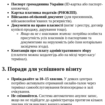
Паспорт громадянина України
(ID-картка або паспорт-
книжечка).
Картка платника податків (РНОКПП)
.
Військово-обліковий документ
(для призовників,
військовозобов’язаних та резервістів).
Документи на право власності
(витяг з реєстру, договір
купівлі-продажу, дарування тощо).
Якщо ви не є власником житла:
потрібна особиста
присутність усіх власників із паспортами та
документами на нерухомість (або їхня нотаріально
засвідчена згода).
Квитанція про сплату адміністративного збору
(сплатити можна заздалегідь або на місці через касу/
термінал).
3. Поради для успішного візиту
Приїжджайте за 10–15 хвилин.
У деяких центрах
потрібно активувати отриманий онлайн-талон через
термінал самообслуговування безпосередньо в залі
очікування.
Не спізнюйтеся.
Система автоматично анулює запис,
якщо ви не підійдете до адміністратора протягом кількох
хвилин після виклику вашого номера.