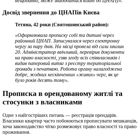
нещодавно, може знадобитися візит до ЦНАПу».
Досвід звернення до ЦНАПів Києва
Тетяна, 42 роки (Святошинський район):
«Оформлювала прописку собі та дитині через
районний ЦНАП. Записувалася через електронну
чергу за пару днів. На місці провела від сили хвилин
20. Адміністратор ввічливий, перевірив документи
на право власності, узяв згоду всіх співвласників і
видав паперовий витяг з реєстру територіальної
громади з печаткою. Робота органу налагоджена
добре, жодних нескінченних «живих» черг, як це
було років десять тому».
Прописка в орендованому житлі та
стосунки з власниками
Одне з найгостріших питань — реєстрація орендарів.
Власники квартир часто побоюються прописувати мешканців,
хоча законодавство чітко розмежовує право власності та право
проживання.