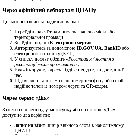
Через офіційний вебпортал ЦНАПу
Це найпростіший та надійний варіант:
Перейдіть на сайт адмінпослуг вашого міста або
територіальної громади.
Знайдіть розділ
«Електронна черга»
.
Авторизуйтесь за допомогою
ID.GOV.UA
,
BankID
або
електронного підпису (КЕП).
У списку послуг оберіть
«Реєстрація / зняття з
реєстрації місця проживання»
.
Вкажіть зручну адресу відділення, дату та доступний
час.
Підтвердьте запис. На ваш номер телефону або email
надійде талон із номером черги та QR-кодом.
Через сервіс «Дія»
Залежно від регіону, у застосунку або на порталі «Дія»
доступно два варіанти:
Запис на візит:
вибір вільного слота в найближчому
ЦНАПі.