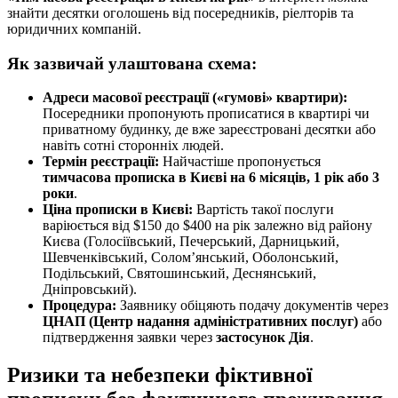
знайти десятки оголошень від посередників, ріелторів та
юридичних компаній.
Як зазвичай улаштована схема:
Адреси масової реєстрації («гумові» квартири):
Посередники пропонують прописатися в квартирі чи
приватному будинку, де вже зареєстровані десятки або
навіть сотні сторонніх людей.
Термін реєстрації:
Найчастіше пропонується
тимчасова прописка в Києві на 6 місяців, 1 рік або 3
роки
.
Ціна прописки в Києві:
Вартість такої послуги
варіюється від $150 до $400 на рік залежно від району
Києва (Голосіївський, Печерський, Дарницький,
Шевченківський, Солом’янський, Оболонський,
Подільський, Святошинський, Деснянський,
Дніпровський).
Процедура:
Заявнику обіцяють подачу документів через
ЦНАП (Центр надання адміністративних послуг)
або
підтвердження заявки через
застосунок Дія
.
Ризики та небезпеки фіктивної