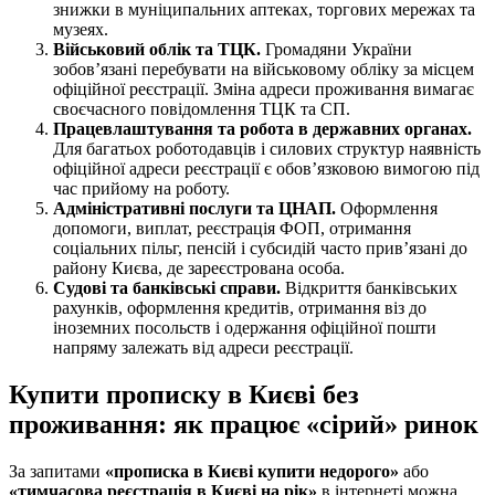
знижки в муніципальних аптеках, торгових мережах та
музеях.
Військовий облік та ТЦК.
Громадяни України
зобов’язані перебувати на військовому обліку за місцем
офіційної реєстрації. Зміна адреси проживання вимагає
своєчасного повідомлення ТЦК та СП.
Працевлаштування та робота в державних органах.
Для багатьох роботодавців і силових структур наявність
офіційної адреси реєстрації є обов’язковою вимогою під
час прийому на роботу.
Адміністративні послуги та ЦНАП.
Оформлення
допомоги, виплат, реєстрація ФОП, отримання
соціальних пільг, пенсій і субсидій часто прив’язані до
району Києва, де зареєстрована особа.
Судові та банківські справи.
Відкриття банківських
рахунків, оформлення кредитів, отримання віз до
іноземних посольств і одержання офіційної пошти
напряму залежать від адреси реєстрації.
Купити прописку в Києві без
проживання: як працює «сірий» ринок
За запитами
«прописка в Києві купити недорого»
або
«тимчасова реєстрація в Києві на рік»
в інтернеті можна