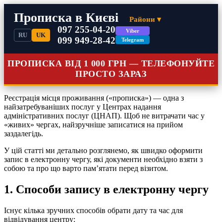
Прописка в Києві
Райони ▾
097 255-04-20
Viber
RU
UK
099 949-28-42
Telegram
ПРОПИСКА ВІД 1 000 ГРН — ТЕЛЕФОНУЙТЕ
ПРОСТО ЗАРАЗ
Реєстрація місця проживання («прописка») — одна з
найзатребуваніших послуг у Центрах надання
адміністративних послуг (ЦНАП). Щоб не витрачати час у
«живих» чергах, найзручніше записатися на прийом
заздалегідь.
У цій статті ми детально розглянемо, як швидко оформити
запис в електронну чергу, які документи необхідно взяти з
собою та про що варто пам’ятати перед візитом.
1. Способи запису в електронну чергу
Існує кілька зручних способів обрати дату та час для
відвідування центру: