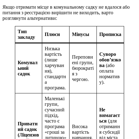
Якщо отримати місце в комунальному садку не вдалося або
питання з реєстрацією вирішити не виходить, варто
розглянути альтернативи:
Тип
Плюси
Мінусы
Прописка
закладу
Низька
вартість
Суворо
Переповн
(лише
обов’язко
Комунал
ені групи,
харчуван
ва
(або
ьний
бюрократі
ня),
оплата
садок
я з
стандартн
норматив
чергою.
а
у).
програма.
Маленькі
групи,
сучасний
Не
підхід,
вимагаєт
часто є
ься
(для
Приватн
програма
Висока
отриманн
ий садок
«гроші за
вартість
я субсидії
(Ліцензов
дитиною»
навчання.
від міста