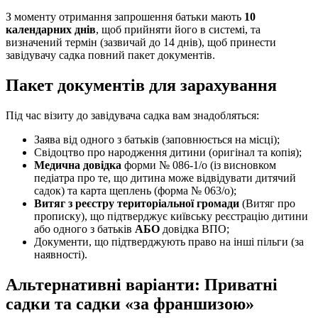
З моменту отримання запрошення батьки мають
10
календарних днів
, щоб прийняти його в системі, та
визначений термін (зазвичай до 14 днів), щоб принести
завідувачу садка повний пакет документів.
Пакет документів для зарахування
Під час візиту до завідувача садка вам знадобляться:
Заява від одного з батьків (заповнюється на місці);
Свідоцтво про народження дитини (оригінал та копія);
Медична довідка
форми № 086-1/о (із висновком
педіатра про те, що дитина може відвідувати дитячий
садок) та карта щеплень (форма № 063/о);
Витяг з реєстру територіальної громади
(Витяг про
прописку), що підтверджує київську реєстрацію дитини
або одного з батьків
АБО
довідка ВПО;
Документи, що підтверджують право на інші пільги (за
наявності).
Альтернативні варіанти: Приватні
садки та садки «за франшизою»