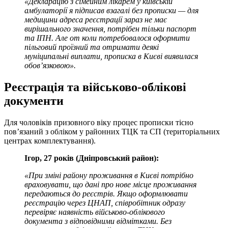
«Декларацію з сімейним лікарем у київській
амбулаторії я підписав взагалі без прописки — для
медицини адреса реєстрації зараз не має
вирішального значення, потрібен тільки паспорт
та ІПН. Але от коли потребовалося оформити
пільговий проїзний та отримати деякі
муніципальні виплати, прописка в Києві виявилася
обов’язковою».
Реєстрація та військово-облікові
документи
Для чоловіків призовного віку процес прописки тісно
пов’язаний з обліком у районних ТЦК та СП (територіальних
центрах комплектування).
Ігор, 27 років (Дніпровський район):
«При зміні району проживання в Києві потрібно
враховувати, що дані про нове місце проживання
передаються до реєстрів. Якщо оформлювати
реєстрацію через ЦНАП, співробітник одразу
перевіряє наявність військово-облікового
документа з відповідними відмітками. Без