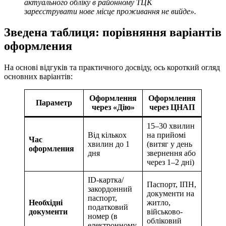
актуального обліку в районному ТЦК
зареєструвати нове місце проживання не вийде».
Зведена таблиця: порівняння варіантів
оформления
На основі відгуків та практичного досвіду, ось короткий огляд
основних варіантів:
Оформлення
Оформлення
Параметр
через «Дію»
через ЦНАП
15–30 хвилин
Від кількох
на прийомі
Час
хвилин до 1
(витяг у день
оформления
дня
звернення або
через 1–2 дні)
ID-картка/
Паспорт, ІПН,
закордонний
документи на
паспорт,
Необхідні
житло,
податковий
документи
військово-
номер (в
обліковий
електронному