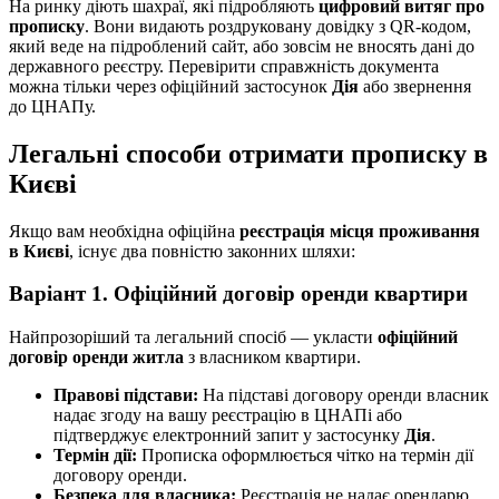
На ринку діють шахраї, які підробляють
цифровий витяг про
прописку
. Вони видають роздруковану довідку з QR-кодом,
який веде на підроблений сайт, або зовсім не вносять дані до
державного реєстру. Перевірити справжність документа
можна тільки через офіційний застосунок
Дія
або звернення
до ЦНАПу.
Легальні способи отримати прописку в
Києві
Якщо вам необхідна офіційна
реєстрація місця проживання
в Києві
, існує два повністю законних шляхи:
Варіант 1. Офіційний договір оренди квартири
Найпрозоріший та легальний спосіб — укласти
офіційний
договір оренди житла
з власником квартири.
Правові підстави:
На підставі договору оренди власник
надає згоду на вашу реєстрацію в ЦНАПі або
підтверджує електронний запит у застосунку
Дія
.
Термін дії:
Прописка оформлюється чітко на термін дії
договору оренди.
Безпека для власника:
Реєстрація не надає орендарю