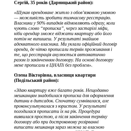
Сергій, 35 років (Дарницький район):
«Шукав орендоване житло з обов’язковою умовою
— можливість зробити тимчасову реєстрацію.
Власники у 90% випадків відмовляють одразу, коли
чують слово “прописка”, через застарілі міфи,
ніби орендар зможе віджати квартиру або його
потім не випишеш. У результаті знайшов
адекватного власника. Ми уклали офіційний договір
оренди, де чітко прописали термін проживання і
те, що реєстрація анулюється автоматично
разом із закінченням договору. На основі договору
мене прописали в ЦНАПi без проблем».
Олена Вікторівна, власниця квартири
(Подільський район):
«Здаю квартиру вже багато років. Нещодавно
мешканцям знадобилася прописка для оформлення
дитини в дитсадок. Спочатку сумнівалася, але
проконсультувалася з юристом. У результаті
погодилася прописати їх на рік. Процедура
виявилася простою, а після закінчення терміну
договору або при достроковому розірванні
виписати мешканця зараз можна за власною