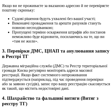
Якщо ви не проживаєте за вказаною адресою й не перевіряєте
поштову скриньку:
Судові рішення будуть ухвалені без вашої участі;
Виконавчі провадження та арешти рахунків стануть
повною несподіванкою;
Пропущені терміни оскарження штрафів або постанов
неможливо буде відновити, посилаючись на те, що ви
«там не жили».
3. Перевірки ДМС, ЦНАП та анулювання запису
в Реєстрі ТГ
Державна міграційна служба (ДМС) та Реєстр територіальної
громади Києва регулярно моніторять адреси масової
реєстрації. Якщо факт системного непроживання
підтверджується (наприклад, під час проведення перевірки
або за заявою сусідів), запис про вашу реєстрацію скасовується
як такий, що містить недостовірні дані.
4. Шахрайство та фальшиві витяги (Витяг з
реєстру ТГ)