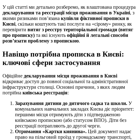
У цій статті ми детально розберемо, як влаштована процедура
декларування та реєстрації місця проживання в Україні
, з
якими ризиками пов’язана
купівля фіктивної прописки в
Києві
, скільки коштують такі послуги на «сірому» ринку, як
перевірити
витяг з реєстру територіальної громади (витяг
про прописку)
та які існують
офіційні й легальні способи
розв’язати проблему з пропискою
.
Навіщо потрібна прописка в Києві:
ключові сфери застосування
Офіційне
декларування місця проживання в Києві
відкриває доступ до повної соціальної та адміністративної
інфраструктури столиці. Основні причини, з яких людям
потрібна
київська реєстрація
:
Зарахування дитини до дитячого садка та школи.
У
комунальних навчальних закладах Києва діє пріоритет:
першими місця отримують діти з підтвердженою
київською пропискою (або статусом ВПО). Діти без
реєстрації потрапляють до другої черги.
Отримання «Картки киянина».
Цей документ надає
право на пільговий проїзд у громадському транспорті,