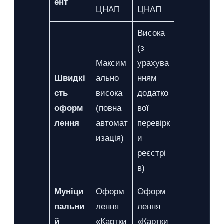
ент
ЦНАП
ЦНАП
Висока
(з
Максим
урахува
Швидкі
ально
нням
сть
висока
додатко
оформ
(повна
вої
лення
автомат
перевірк
изація)
и
реєстрі
в)
Муніци
Оформ
Оформ
пальни
лення
лення
й
«Картки
«Картки