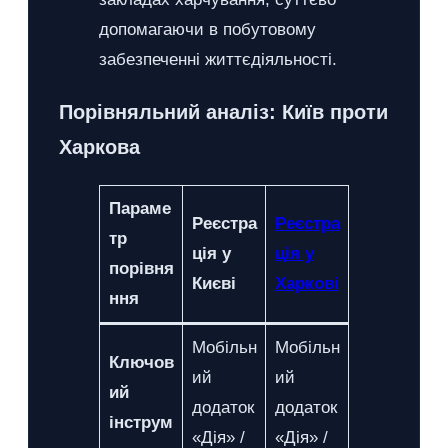
допомагаючи в побутовому
забезпеченні життєдіяльності.
Порівняльний аналіз: Київ проти
Харкова
Параме
Реєстра
Реєстра
тр
ція у
ція у
порівня
Києві
Харкові
ння
Мобільн
Мобільн
Ключов
ий
ий
ий
додаток
додаток
інструм
«Дія» /
«Дія» /