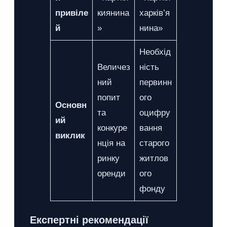
привіле
киянина
харків’я
й
»
нина»
Необхід
Величез
ність
ний
первинн
попит
ого
Основн
та
оцифру
ий
конкуре
вання
виклик
нція на
старого
ринку
житлов
оренди
ого
фонду
Експертні рекомендації