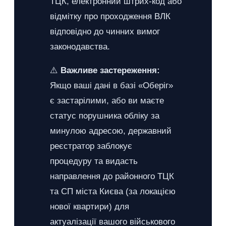
ТЦК, електронний штрих-код або
відмітку про проходження ВЛК
відповідно до чинних вимог
законодавства.
⚠️
Важливе застереження:
Якщо ваші дані в базі «Оберіг»
є застарілими, або ви маєте
статус порушника обліку за
минулою адресою, державний
реєстратор заблокує
процедуру та видасть
направлення до районного ТЦК
та СП міста Києва (за локацією
нової квартири) для
актуалізації вашого військового